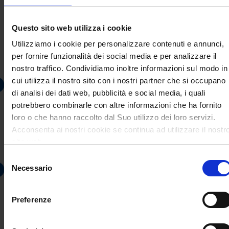
Lavorare con le nostre soluzioni nel settore
Assistente
Digitale
:
Questo sito web utilizza i cookie
Utilizziamo i cookie per personalizzare contenuti e annunci,
per fornire funzionalità dei social media e per analizzare il
nostro traffico. Condividiamo inoltre informazioni sul modo in
cui utilizza il nostro sito con i nostri partner che si occupano
di analisi dei dati web, pubblicità e social media, i quali
potrebbero combinarle con altre informazioni che ha fornito
Lavorare con le nostre soluzioni nel settore
Panorama
:
loro o che hanno raccolto dal Suo utilizzo dei loro servizi.
Acconsenta ai nostri cookie se continua ad utilizzare il nostr
sito web.
Selezione
Necessario
del
consenso
Preferenze
I nostri
online media partner
nell' aerea
Panorama
: