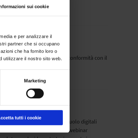
Informazioni sui cookie
 media e per analizzare il
nostri partner che si occupano
azioni che ha fornito loro o
rodotti su tutti i canali e in conformità con il
utilizzare il nostro sito web.
Marketing
ccetta tutti i cookie
ienti modificate e modelli di ruolo digitali
G lanciano la serie mensile di webinar