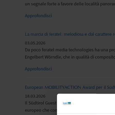
un segnale forte a favore delle località panorami
Approfondisci
La marcia di feratel: melodiosa e dal carattere 
03.05.2026
Da poco feratel media technologies ha una prop
Engelbert Wörndle, che in qualità di composito
Approfondisci
European MOBILITYACTION Award per il Südti
18.03.2026
Il Südtirol Guest Pass è stato insignito del p
europeo che coniuga con successo la mobilità so