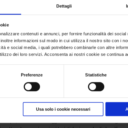
Dettagli
ookie
nalizzare contenuti e annunci, per fornire funzionalità dei social
cati sulle destinazioni
inoltre informazioni sul modo in cui utilizza il nostro sito con i 
icità e social media, i quali potrebbero combinarle con altre inform
ivamente a contenuti curati della destinazione e vengono rip
lizzo dei loro servizi. Acconsenta ai nostri cookie se continua ad 
Preferenze
Statistiche
 Kompass”
Usa solo i cookie necessari
A
mente il turismo: nuove logiche decisionali, aspettative dei cl
o campo, il Prof. Roman Egger e feratel media technologies A