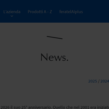
L’azienda
Prodotti A - Z
feratelAIplus
News.
2025
/
202
el 2026 il suo 25° anniversario. Quello che nel 2001 era inizi