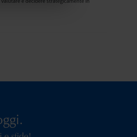
e, valutare e decidere strategicamente in
ggi.
 e sfide!