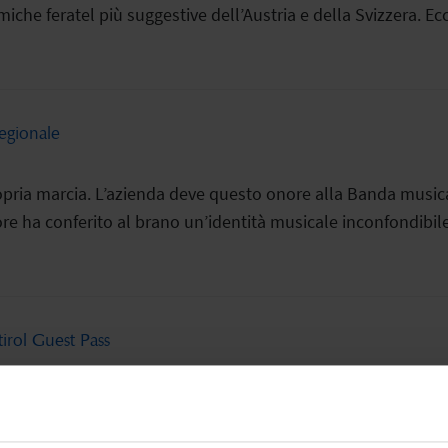
che feratel più suggestive dell’Austria e della Svizzera. Ecco
regionale
ria marcia. L’azienda deve questo onore alla Banda musical
re ha conferito al brano un’identità musicale inconfondibile
rol Guest Pass
restigioso European MOBILITYACTION Award. Il premio è stato 
stenibile nel turismo con la digitalizzazione. In qualità di