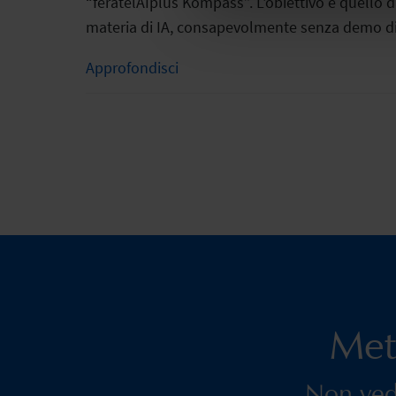
“feratelAIplus Kompass”. L'obiettivo è quello di
materia di IA, consapevolmente senza demo di
Approfondisci
Mett
Non vedi