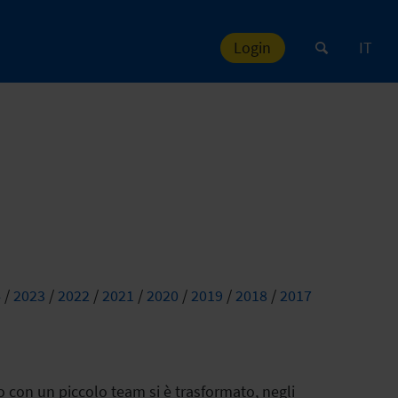
Login
IT
4
/
2023
/
2022
/
2021
/
2020
/
2019
/
2018
/
2017
ato con un piccolo team si è trasformato, negli