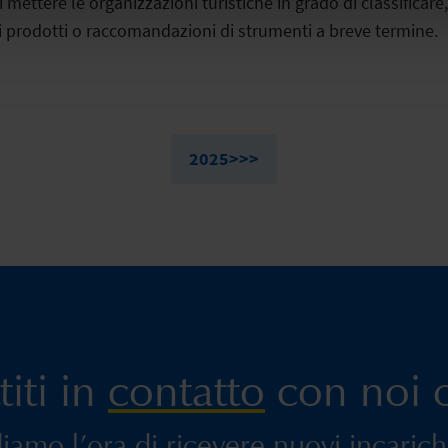
 mettere le organizzazioni turistiche in grado di classificar
 prodotti o raccomandazioni di strumenti a breve termine.
2025>>>
iti in
contatto
con noi o
amo l’ora di ricevere nuovi incarichi