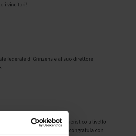
 i vincitori!
e federale di Grinzens e al suo direttore
.
assegnato a un progetto pionieristico a livello
 partner tecnologico, feratel si congratula con