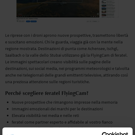
Le riprese con i droni aprono nuove prospettive, trasmettono libertà
e suscitano emozioni. Chi le guarda, viaggia già con la mente nella
regione mostrata. Destinazioni di punta come Achensee, Ischgl,
Saalbach o la valle dello Stubai utilizzano già la FlyingCam di feratel.
Le immagini spettacolari creano visibilità sulle pagine delle
destinazioni, sui social media, nei programmi meteorologici e talvolta
anche nei telegiornali delle grandi emittenti televisive, attirando così
una preziosa attenzione sulle regioni turistiche.
Perché scegliere feratel FlyingCam?
Nuove prospettive che rimangono impresse nella memoria
Immagini emozionali dei marchi per le destinazioni
Elevata visibilità nei media e nelle reti
feratel come partner esperto e affidabile al vostro fianco
Sicurezza giuridica nell'ambito del regolamento UE sui droni