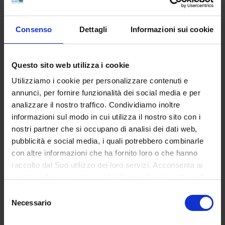
Rete di distribuzione imbattibile
FlyingCam attuali:
Consenso
Dettagli
Informazioni sui cookie
Achensee
Berchtesgaden
Campitello di Fassa
Questo sito web utilizza i cookie
Filzmoos
Hopfgarten im Brixental
Utilizziamo i cookie per personalizzare contenuti e
Innsbruck
annunci, per fornire funzionalità dei social media e per
Medebach
analizzare il nostro traffico. Condividiamo inoltre
Tannheim
informazioni sul modo in cui utilizza il nostro sito con i
Waidring
nostri partner che si occupano di analisi dei dati web,
Zauchensee
pubblicità e social media, i quali potrebbero combinarle
Zell am See
con altre informazioni che ha fornito loro o che hanno
raccolto dal Suo utilizzo dei loro servizi. Acconsenta ai
Tutte le FlyingCam sono disponibili in qualsiasi momento su
www.feratel.com
, sull'app feratel webcam e su YouTube!
nostri cookie se continua ad utilizzare il nostro sito web.
Selezione
Necessario
del
consenso
Ultimo aggiornamento il 22/09/2025