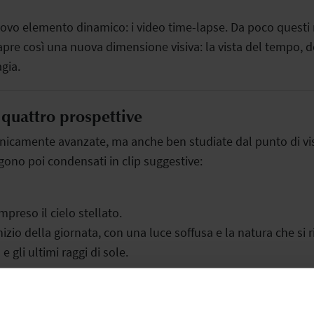
ovo elemento dinamico: i video time-lapse. Da poco questi n
apre così una nuova dimensione visiva: la vista del tempo, d
gia.
 quattro prospettive
nicamente avanzate, ma anche ben studiate dal punto di vi
ngono poi condensati in clip suggestive:
mpreso il cielo stellato.
nizio della giornata, con una luce soffusa e la natura che si r
 e gli ultimi raggi di sole.
lvati nel cloud e resi disponibili in modo intuitivo tramite 
per tutti i clienti con MediaCam 5.