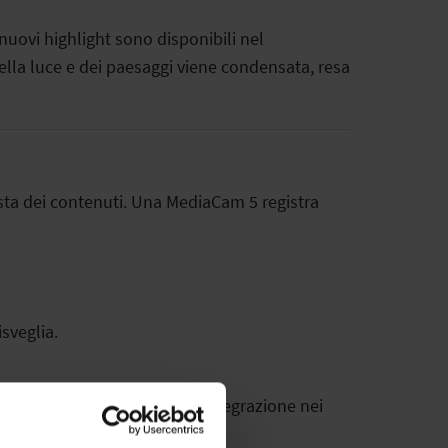
uovi highlight sono disponibili nel
ella luce e dei paesaggi viene condensata, resa
sta dei contenuti. Una MediaCam 5 registra
isveglia.
l'interfaccia MediaPlayer. L'integrazione nei