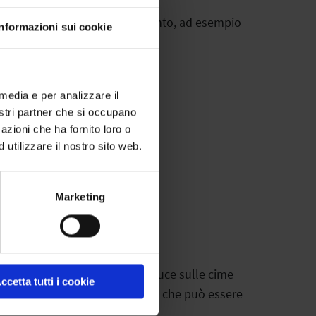
izzati anche in un secondo momento, ad esempio
Informazioni sui cookie
sui siti web.
 media e per analizzare il
nostri partner che si occupano
azioni che ha fornito loro o
utilizzare il nostro sito web.
Marketing
formativo
to delle nuvole o i giochi di luce sulle cime
ccetta tutti i cookie
tato è un elemento di contenuto che può essere