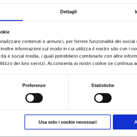
ati nell'archivio per 70 giorni e possono quindi essere util
Dettagli
per i social media o per coinvolgere emotivamente i clienti 
sgaden
|
Pfarrwerfen
|
Filzmoos
ookie
nalizzare contenuti e annunci, per fornire funzionalità dei social
inoltre informazioni sul modo in cui utilizza il nostro sito con i 
media e il marketing
icità e social media, i quali potrebbero combinarle con altre inform
lizzo dei loro servizi. Acconsenta ai nostri cookie se continua ad 
lla destinazione
Preferenze
Statistiche
ontenuti più vivaci con uno sfondo dinamico
i grazie a clip brevi e accattivanti
ompatta della giornata meteorologica con un alto valore in
o effetto emotivo: il lento cambiamento del tempo, il movimen
Usa solo i cookie necessari
A
ccettature possono essere vissute in pochi secondi. Il risul