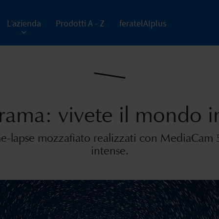
L’azienda
Prodotti A - Z
feratelAIplus
rama: vivete il mondo i
me-lapse mozzafiato realizzati con MediaCam
intense.