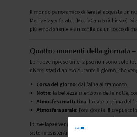
Il mondo panoramico di feratel acquista un nu
MediaPlayer feratel (MediaCam 5 richiesto). Si 
più emozionante e arricchita da un tocco di ma
Quattro momenti della giornata –
Le nuove riprese time-lapse non sono solo tec
diversi stati d'animo durante il giorno, che ve
Corsa del giorno
: dall'alba al tramonto.
Notte
: la bellezza silenziosa della notte, co
Atmosfera mattutina
: la calma prima dell'i
Atmosfera serale
: l'ora dorata, il crepuscolo
I time-lapse vengono creati automaticamente, sa
sistemi esistenti è semplicissima e disponibile 