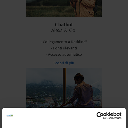
Chatbot
Alexa & Co.
- Collegamento a Deskline®
- Fonti rilevanti
- Accesso automatico
Scopri di più
One-Stop-Shop