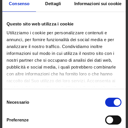
Tutte le offerte.
Consenso
Dettagli
Informazioni sui cookie
- Utilizzare Deskline®
- Includere i partner di servizi
Questo sito web utilizza i cookie
- Integrare le guest card
Utilizziamo i cookie per personalizzare contenuti e
Scopri di più
annunci, per fornire funzionalità dei social media e per
analizzare il nostro traffico. Condividiamo inoltre
informazioni sul modo in cui utilizza il nostro sito con i
nostri partner che si occupano di analisi dei dati web,
pubblicità e social media, i quali potrebbero combinarle
con altre informazioni che ha fornito loro o che hanno
raccolto dal Suo utilizzo dei loro servizi. Acconsenta ai
nostri cookie se continua ad utilizzare il nostro sito web.
Selezione
Necessario
del
Open Data
consenso
Knowledge Graph+.
Preferenze
- Piattaforma di sapere aperta